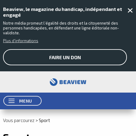
Fer
Beaview, le magazine du handicap, indépendant et
engagé
Notre média promeut l’égalité des droits et la citoyenneté des
personnes handicapées, en défendant une ligne éditoriale non-
validiste.
Plus d'informations
FAIRE UN DON
MENU
Vous parcourez
>
Sport