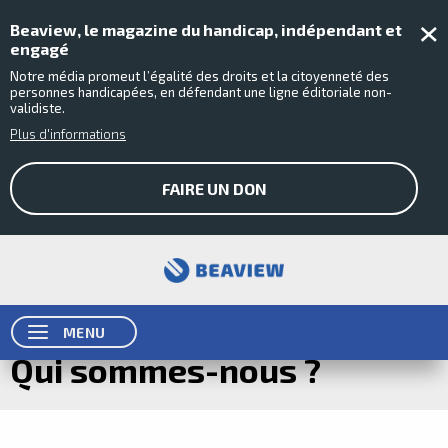
Fer
Beaview, le magazine du handicap, indépendant et
engagé
Notre média promeut l’égalité des droits et la citoyenneté des
personnes handicapées, en défendant une ligne éditoriale non-
validiste.
Plus d'informations
FAIRE UN DON
MENU
Qui sommes-nous ?