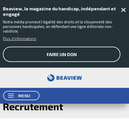
Fer
Beaview, le magazine du handicap, indépendant et
engagé
Notre média promeut l’égalité des droits et la citoyenneté des
personnes handicapées, en défendant une ligne éditoriale non-
validiste.
Plus d'informations
FAIRE UN DON
MENU
Recrutement