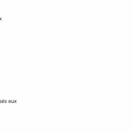
x
sés aux